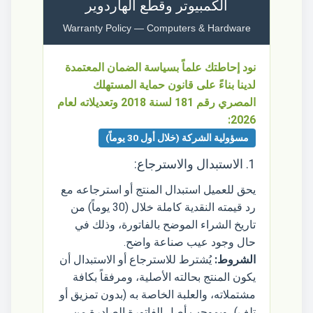
الكمبيوتر وقطع الهاردوير
Warranty Policy — Computers & Hardware
نود إحاطتك علماً بسياسة الضمان المعتمدة
لدينا بناءً على قانون حماية المستهلك
المصري رقم 181 لسنة 2018 وتعديلاته لعام
2026:
مسؤولية الشركة (خلال أول 30 يوماً)
1. الاستبدال والاسترجاع:
يحق للعميل استبدال المنتج أو استرجاعه مع
رد قيمته النقدية كاملة خلال (30 يوماً) من
تاريخ الشراء الموضح بالفاتورة، وذلك في
حال وجود عيب صناعة واضح.
الشروط:
يُشترط للاسترجاع أو الاستبدال أن
يكون المنتج بحالته الأصلية، ومرفقاً بكافة
مشتملاته، والعلبة الخاصة به (بدون تمزيق أو
تلف)، وبموجب أصل الفاتورة الصادرة من